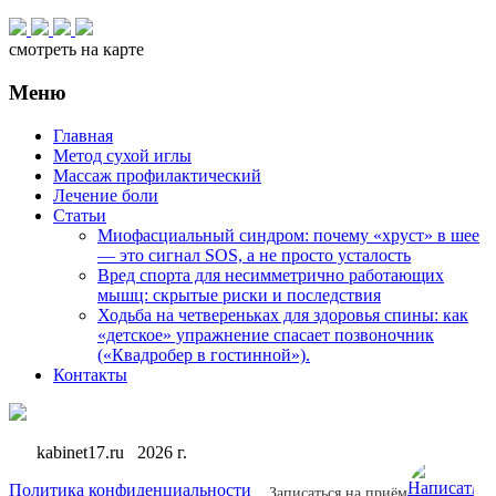
смотреть на карте
Меню
Главная
Метод сухой иглы
Массаж профилактический
Лечение боли
Статьи
Миофасциальный синдром: почему «хруст» в шее
— это сигнал SOS, а не просто усталость
Вред спорта для несимметрично работающих
мышц: скрытые риски и последствия
Ходьба на четвереньках для здоровья спины: как
«детское» упражнение спасает позвоночник
(«Квадробер в гостинной»).
Контакты
kabinet17.ru 2026 г.
Политика конфиденциальности
Записаться на приём